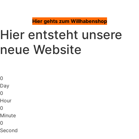
Hier gehts zum Willhabenshop
Hier entsteht unsere
neue Website
0
Day
0
Hour
0
Minute
0
Second